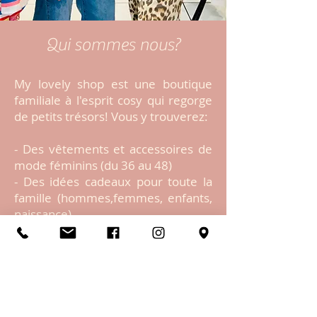
Qui sommes nous?
My lovely shop est une boutique
familiale à l'esprit cosy qui regorge
de petits trésors! Vous y trouverez:
- Des vêtements et accessoires de
mode féminins (du 36 au 48)
- Des idées cadeaux pour toute la
famille (hommes,femmes, enfants,
naissance)
- Un service de personnalisation des
articles textiles (flocage)
- Permanence d'un couturier deux
fois par semaines pour tous types
de retouches